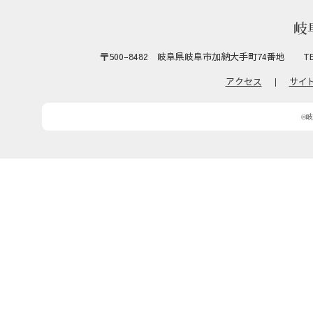
〒500-8482 岐阜県岐阜市加納大手町74番地 TEL:058-27
アクセス
｜
サイ
©岐