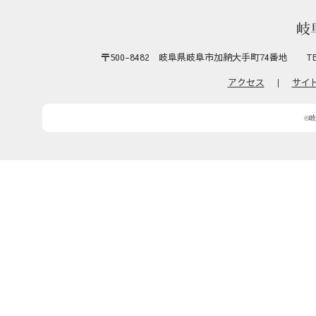
〒500-8482 岐阜県岐阜市加納大手町74番地 TEL:058-27
アクセス
｜
サイ
©岐